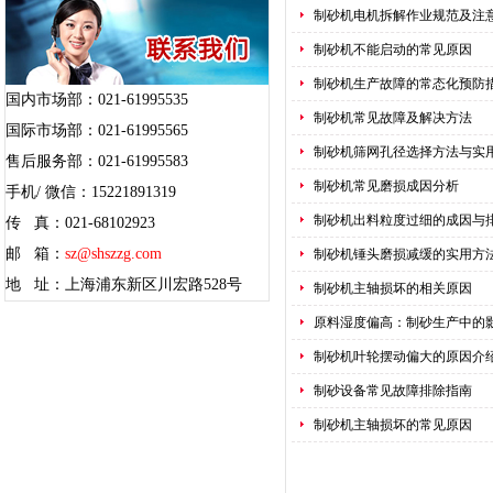
制砂机电机拆解作业规范及注
制砂机不能启动的常见原因
制砂机生产故障的常态化预防
国内市场部：021-61995535
制砂机常见故障及解决方法
国际市场部：021-61995565
制砂机筛网孔径选择方法与实
售后服务部：021-61995583
制砂机常见磨损成因分析
手机/ 微信：15221891319
制砂机出料粒度过细的成因与
传 真：021-68102923
邮 箱：
sz@shszzg.com
制砂机锤头磨损减缓的实用方
地 址：上海浦东新区川宏路528号
制砂机主轴损坏的相关原因
原料湿度偏高：制砂生产中的
制砂机叶轮摆动偏大的原因介
制砂设备常见故障排除指南
制砂机主轴损坏的常见原因