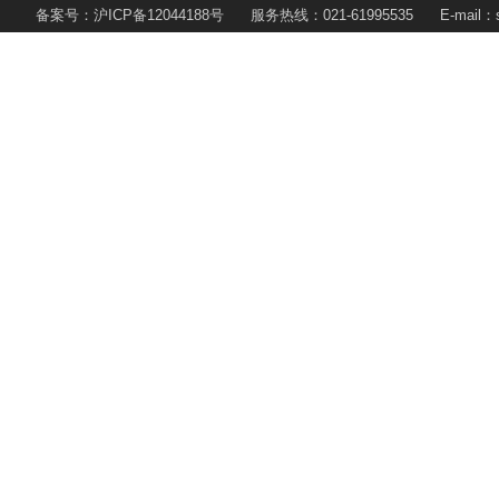
备案号：沪ICP备12044188号 服务热线：021-61995535 E-mail：s