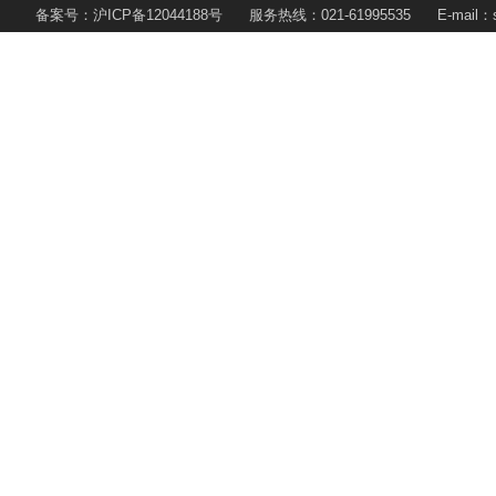
备案号：沪ICP备12044188号 服务热线：021-61995535 E-mail：s