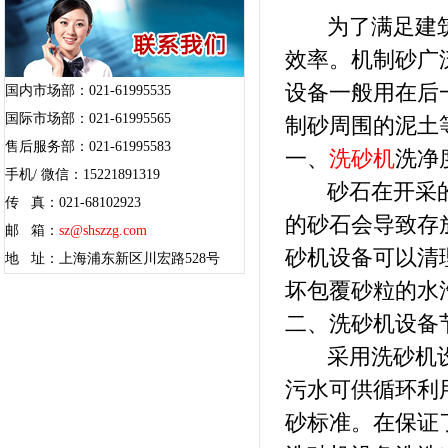
为了满足建筑
效率。机制砂广
设备一般用在后
国内市场部：021-61995535
国际市场部：021-61995565
制砂周围的泥土
售后服务部：021-61995583
一、
洗砂机
洗净
手机/ 微信：15221891319
砂石在开采的
传 真：021-68102923
的砂石会导致存
邮 箱：
sz@shszzg.com
砂机设备可以清
地 址：上海浦东新区川宏路528号
坏包覆砂粒的水
二、洗砂机设备
采用洗砂机设
污水可供循环利
砂标准。在保证