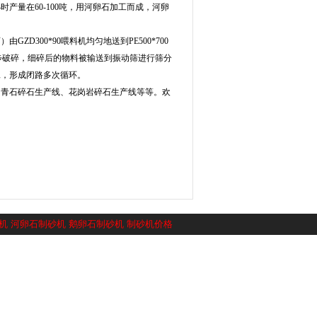
量在60-100吨，用河卵石加工而成，河卵
？
300*90喂料机均匀地送到PE500*700
一步破碎，细碎后的物料被输送到振动筛进行筛分
工，形成闭路多次循环。
、青石碎石生产线、花岗岩碎石生产线等等。欢
机
河卵石制砂机
鹅卵石制砂机
制砂机价格