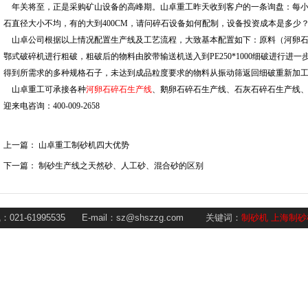
年关将至，正是采购矿山设备的高峰期。山卓重工昨天收到客户的一条询盘：每小时产
石直径大小不均，有的大到400CM，请问碎石设备如何配制，设备投资成本是多少
山卓公司根据以上情况配置生产线及工艺流程，大致基本配置如下：原料（河卵石）由GZD
鄂式破碎机进行粗破，粗破后的物料由胶带输送机送入到PE250*1000细破进行进
得到所需求的多种规格石子，未达到成品粒度要求的物料从振动筛返回细破重新加
山卓重工可承接各种
河卵石碎石生产线
、鹅卵石碎石生产线、石灰石碎石生产线
迎来电咨询：400-009-2658
上一篇：
山卓重工制砂机四大优势
下一篇：
制砂生产线之天然砂、人工砂、混合砂的区别
1-61995535 E-mail：sz@shszzg.com
关键词：
制砂机
上海制砂