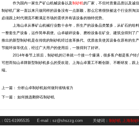
作为国内一家生产矿山机械设备以及
制砂机
的厂家，不但对质量品质以及诚
制砂机厂家一直以来只做同样的设备没有一点新颖，那么它将很快被这个行业所淘
必须跟上时代潮流不断满足市场的需求并有该设备的独特优势。
上海山卓从事矿山机械行业数十余年，所生产的设备品类繁多，从矿石的给
一整套生产设备，运作简单易便。山卓破碎设备、磨粉设备在矿业、建筑业得到了广
推出的新型制砂机是在传统的制砂机经过改革换代、优质改良使其设备在原有的生
节能环保等优点，经过广大用户的使用后，一致得到了好评。
2014年春节上班后，制砂机的订单就一个接一个爆满，很多客户都是客户
可想而知山卓牌新型制砂机多么的受欢迎。上海山卓重工不断创新、不断研发，跟
端。
上一篇：
分析山卓制砂机如何做到省钱省力
下一篇：
如何挑选鹅卵石制砂机
1-61995535 E-mail：sz@shszzg.com
关键词：
制砂机
上海制砂