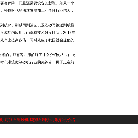
信要有保障，而且还需要设备的新颖。如果一个
汰。科技时代的快速发展加上竞争性行业增大，
料到破碎、制砂再到筛选以及洗砂再输送到成品
泛成功的应用，山卓有技术研发团队，2013年
产效率上提高数倍，同时效应了我国社会提倡的
转介绍的，只有客户用的好了才会介绍他人，由此
上时代潮流做制砂机行业的先锋者，勇于走在前
机
河卵石制砂机
鹅卵石制砂机
制砂机价格