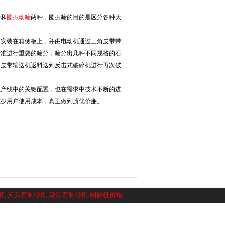
筛和
圆振动筛
两种，圆振筛的目的是区分各种大
安装在箱侧板上，并由电动机通过三角皮带带
标准进行重要的筛分，筛分出几种不同规格的石
由皮带输送机返料送到反击式破碎机进行再次破
产线中的关键配置，也在需求中技术不断的进
减少用户使用成本，真正做到质优价廉。
机
河卵石制砂机
鹅卵石制砂机
制砂机价格