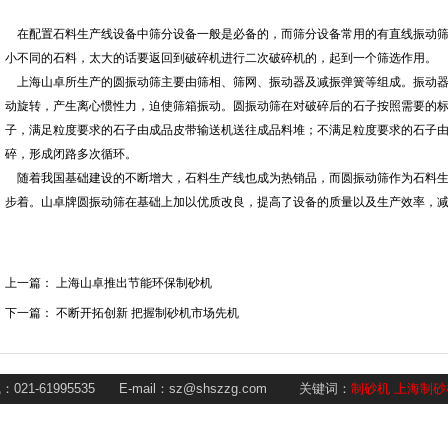
在配置石料生产线设备中筛分设备一般是必备的，而筛分设备常用的有直线振动
小不同的石料，太大的话要返回到破碎机进行二次破碎机的，起到一个筛选作用。
上海山卓所生产的圆振动筛主要由筛相、筛网、振动器及减振弹簧等组成。振动器
动旋转，产生离心惯性力，迫使筛箱振动。圆振动筛在对破碎后的石子按照需要的
子，满足粒度要求的石子由成品皮带输送机送往成品料堆；不满足粒度要求的石子
碎，形成闭路多次循环。
随着我国基础建设的不断增大，石料生产线也成为热销品，而圆振动筛作为石料生
步着。山卓牌圆振动筛在基础上加以优质改良，提高了设备的质量以及生产效率，
上一篇：
上海山卓推出节能环保制砂机
下一篇：
不断开拓创新 把握制砂机市场先机
1-61995535 E-mail：sz@shszzg.com
关键词：
制砂机
上海制砂