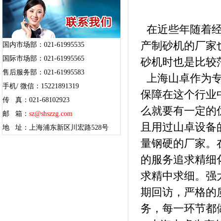
在近些年随着经
产制砂机的厂家
国内市场部：021-61995535
国际市场部：021-61995565
砂机时也是比较
售后服务部：021-61995583
上海山卓作为专
手机/ 微信：15221891319
保障在这个行业
传 真：021-68102923
么就要有一定的
邮 箱：
sz@shszzg.com
且用过山卓设备
地 址：上海浦东新区川宏路528号
量钢硬的厂家。
的服务追求精细
求精中求细。强
期回访，严格的
务，每一环节都