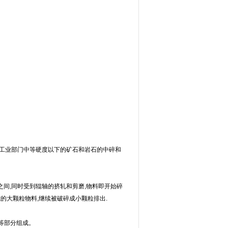
工业部门中等硬度以下的矿石和岩石的中碎和
间,同时受到辊轴的挤轧和剪磨,物料即开始碎
隙的大颗粒物料,继续被破碎成小颗粒排出.
等部分组成。