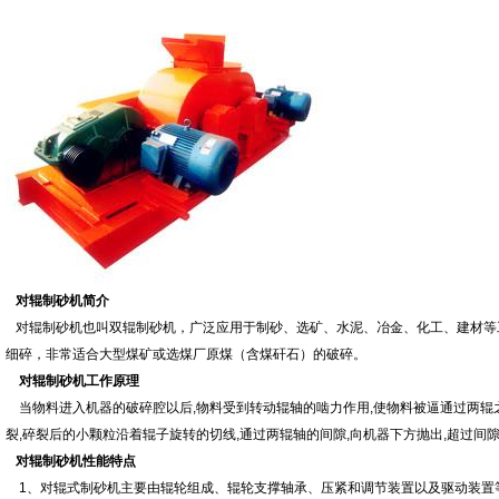
对辊制砂机简介
对辊制砂机也叫双辊制砂机，广泛应用于制砂、选矿、水泥、冶金、化工、建材等
细碎，非常适合大型煤矿或选煤厂原煤（含煤矸石）的破碎。
对辊制砂机工作原理
当物料进入机器的破碎腔以后,物料受到转动辊轴的啮力作用,使物料被逼通过两辊之
裂,碎裂后的小颗粒沿着辊子旋转的切线,通过两辊轴的间隙,向机器下方抛出,超过间
对辊制砂机性能特点
1、对辊式制砂机主要由辊轮组成、辊轮支撑轴承、压紧和调节装置以及驱动装置