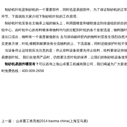
制砂机叶轮是制砂机的一个重要部件，同时也是易损部件。为了保证制砂机的正常
环节。下面就给大家介绍下制砂机叶轮的工作原理。
制砂机叶轮安装在主轴承上端的轴头上，利用圆锥套和键联接达到传递钮距的目的
轮中心。由叶轮中心的布料锥体将物料均匀的分配到叶轮的各个发射流道，物料随
道出口流出，物料有一个速度被抛射出 去与涡动破碎腔内的物料衬层发生强烈自然
且更换方便，叶轮,锥帽和耐磨块有分流物料的上、下流道板，同时还能保护叶轮不
当设备停止运转前应当注意的是：停止排料设备前要先停止给料，给料要保证持续
易磨损叶轮。 我们在使用产品时，仍然要注意叶轮的保养，让我们的制砂机设备使
制砂机易损件哪里有？
可以咨询上海山卓重工机械有限公司，我们竭诚为广大新老
时免费热线：400-009-2658
上一篇：
山卓重工将亮相2014 baoma china(上海宝马展)